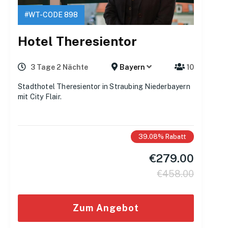
#WT-CODE 898
Hotel Theresientor
3 Tage 2 Nächte
Bayern
10
Stadthotel Theresientor in Straubing Niederbayern
mit City Flair.
39.08%
Rabatt
€
279.00
€
458.00
Zum Angebot